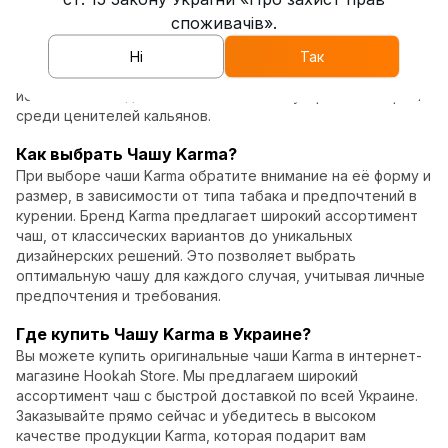
премиальных материалов, что обеспечивает долгое
споживачів».
удержание тепла и равномерное распределение жара.
Это позволяет наслаждаться более насыщенным и
Ні
Так
чистым вкусом табака. Уникальный дизайн и удобство в
использовании делают чаши Karma популярным выбором
среди ценителей кальянов.
Как выбрать Чашу Karma?
При выборе чаши Karma обратите внимание на её форму и
размер, в зависимости от типа табака и предпочтений в
курении. Бренд Karma предлагает широкий ассортимент
чаш, от классических вариантов до уникальных
дизайнерских решений. Это позволяет выбрать
оптимальную чашу для каждого случая, учитывая личные
предпочтения и требования.
Где купить Чашу Karma в Украине?
Вы можете купить оригинальные чаши Karma в интернет-
магазине Hookah Store. Мы предлагаем широкий
ассортимент чаш с быстрой доставкой по всей Украине.
Заказывайте прямо сейчас и убедитесь в высоком
качестве продукции Karma, которая подарит вам