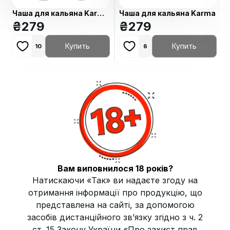
Чаша для кальяна Karma
Чаша для кальяна Karma
CIPA
₴
279
₴
279
Купить
Купить
10
6
Чаши Karma для кальянов
Что такое Чаша Karma для кальяна?
Чаша Karma — это высококачественный аксессуар для
кальяна, изготовленный из глины, обеспечивающий
равномерный прогрев табака и насыщенный вкус при
Вам виповнилося 18 років?
курении. Каждая чаша создается вручную, что
Натискаючи «Так» ви надаєте згоду на
гарантирует её уникальный дизайн и высокое качество.
отримання інформації про продукцію, що
представлена на сайті, за допомогою
Преимущества Чаш Karma
засобів дистанційного зв’язку згідно з ч. 2
Чаши Karma обладают рядом преимуществ, выделяющих
их среди других брендов. Они изготовлены из
ст. 15 Закону України «Про захист прав