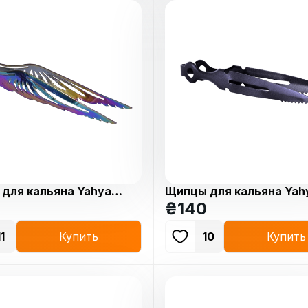
для кальяна Yahya
Щипцы для кальяна Yah
ameleon
ASRT Black Matt
₴
140
11
Купить
10
Купить