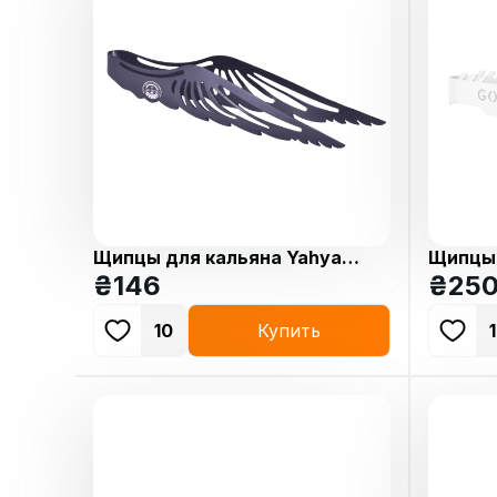
Щипцы для кальяна Yahya
Щипцы 
Sky Black
Blade W
₴
146
₴
25
10
Купить