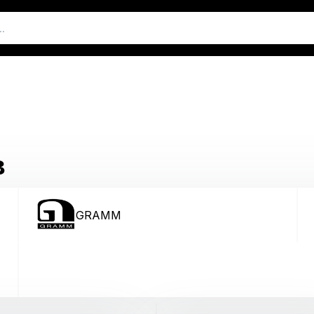
в
GRAMM