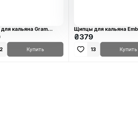
для кальяна Gramm
Щипцы для кальяна Emb
Medium-ENVY
0
₴
379
12
Купить
13
Купить