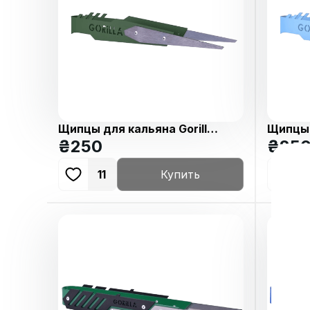
Щипцы для кальяна Gorilla
Щипцы 
Blade Green
Blade B
₴
250
₴
25
11
Купить