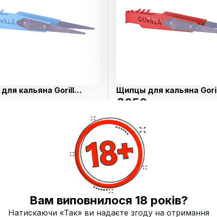
для кальяна Gorilla
Щипцы для кальяна Goril
lue
Blade Red
0
₴
250
12
Купить
12
Купить
Вам виповнилося 18 років?
Натискаючи «Так» ви надаєте згоду на отримання