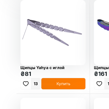
Щипцы Yahya c иглой
Щипцы 
Sky Ch
₴
81
₴
161
13
Купить