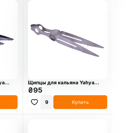
ya
Щипцы для кальяна Yahya
ASRT Silver
₴
95
9
Купить