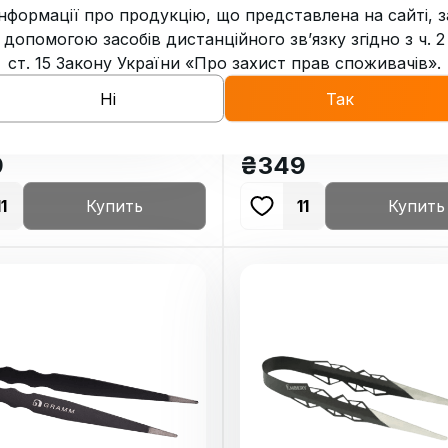
інформації про продукцію, що представлена на сайті, з
допомогою засобів дистанційного зв’язку згідно з ч. 2
ст. 15 Закону України «Про захист прав споживачів».
Ні
Так
для кальяна Gorilla
Щипцы для кальяна Goril
r Blue
Monster Red
9
₴
349
11
Купить
11
Купить