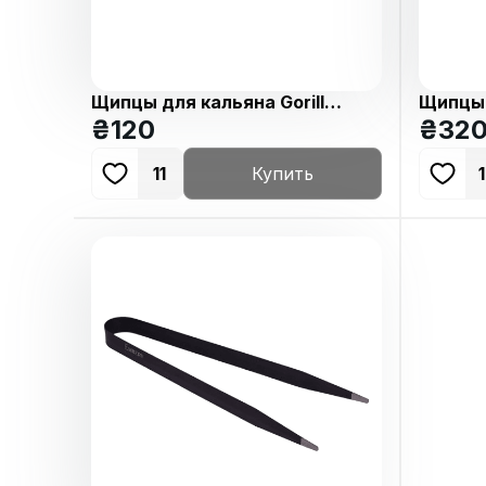
Щипцы для кальяна Gorilla
Щипцы 
Silver
Tongs
₴
120
₴
32
11
Купить