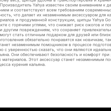
ому весу, щипцы удобны в транспортировке и хранени
и. Производитель Yahya известен своим вниманием к д
нием и соответствуют всем требованиям современных
ость, что делает их незаменимым аксессуаром для ка
риалов и продуманной конструкции, щипцы Yahya Gol
акте с горячими углями, что снижает риск ожогов и 
 и другим повреждениям, что сохраняет привлекател
 могут стать отличным подарком для друзей или близк
готовления обязательно понравятся как новичкам, та
танет незаменимым помощником в процессе подготовк
о с уверенностью сказать, что они являются идеальны
альяна. Они обеспечивают безопасность и комфорт при
х материалов. Этот аксессуар станет незаменимым п
есса курения кальяна.