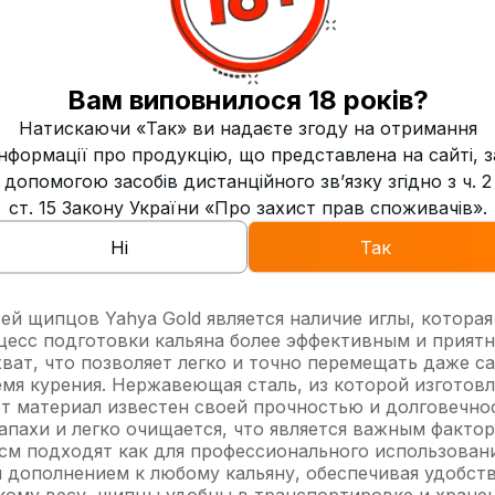
Китай
Вам виповнилося 18 років?
Натискаючи «Так» ви надаєте згоду на отримання
інформації про продукцію, що представлена на сайті, з
допомогою засобів дистанційного зв’язку згідно з ч. 2
ст. 15 Закону України «Про захист прав споживачів».
ысококачественный аксессуар, предназначенный для бе
Ні
Так
еспечивают надежность и долговечность в использов
ого захвата и манипуляций с углем. Благодаря такой
иск ожогов. Золотистый цвет придает щипцам элегант
ей щипцов Yahya Gold является наличие иглы, которая
оцесс подготовки кальяна более эффективным и прият
ват, что позволяет легко и точно перемещать даже са
мя курения. Нержавеющая сталь, из которой изготовл
т материал известен своей прочностью и долговечнос
запахи и легко очищается, что является важным факт
см подходят как для профессионального использовани
дополнением к любому кальяну, обеспечивая удобство