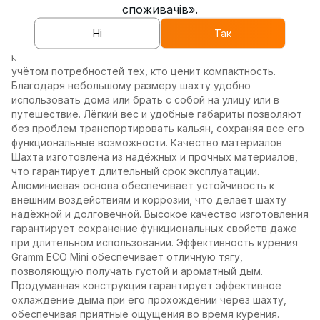
споживачів».
выбором для широкого круга пользователей. Благодаря
сбалансированному сочетанию характеристик, эта шахта
Ні
Так
подходит как для новичков, так и для опытных любителей
кальяна. Компактные размеры Gramm ECO Mini создана с
учётом потребностей тех, кто ценит компактность.
Благодаря небольшому размеру шахту удобно
использовать дома или брать с собой на улицу или в
путешествие. Лёгкий вес и удобные габариты позволяют
без проблем транспортировать кальян, сохраняя все его
функциональные возможности. Качество материалов
Шахта изготовлена из надёжных и прочных материалов,
что гарантирует длительный срок эксплуатации.
Алюминиевая основа обеспечивает устойчивость к
внешним воздействиям и коррозии, что делает шахту
надёжной и долговечной. Высокое качество изготовления
гарантирует сохранение функциональных свойств даже
при длительном использовании. Эффективность курения
Gramm ECO Mini обеспечивает отличную тягу,
позволяющую получать густой и ароматный дым.
Продуманная конструкция гарантирует эффективное
охлаждение дыма при его прохождении через шахту,
обеспечивая приятные ощущения во время курения.