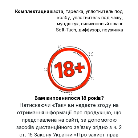
Комплектация
шахта, тарелка, уплотнитель под
колбу, уплотнитель под чашу,
мундштук, силиконовый шланг
Soft-Tuch, диффузор, пружинка
Высота кальяна
55 см
Страна производитель
Украина
Тип соединения с колбой
уплотнитель
Диаметр внутренней трубки
14 мм
Вам виповнилося 18 років?
Натискаючи «Так» ви надаєте згоду на
Описание
отримання інформації про продукцію, що
Шахта кальяна Gramm ECO Mini – это выбор для тех, кто
представлена на сайті, за допомогою
ищет компактное и эффективное решение для своего
кальяна. Модель отличается современным дизайном,
засобів дистанційного зв’язку згідно з ч. 2
высоким качеством материалов и отличной
ст. 15 Закону України «Про захист прав
функциональностью, что делает её универсальным