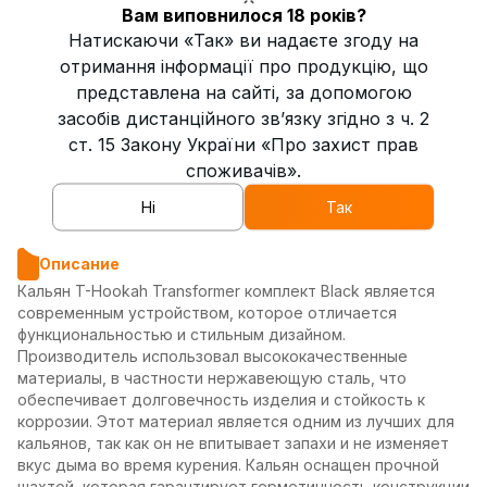
Вам виповнилося 18 років?
Натискаючи «Так» ви надаєте згоду на
Высота кальяна
65 см или 45 см
отримання інформації про продукцію, що
представлена на сайті, за допомогою
Страна производитель
Украина
засобів дистанційного зв’язку згідно з ч. 2
Тип соединения с колбой
уплотнитель
ст. 15 Закону України «Про захист прав
споживачів».
Диаметр внутренней трубки
13 мм
Ні
Так
Описание
Кальян T-Hookah Transformer комплект Black является
современным устройством, которое отличается
функциональностью и стильным дизайном.
Производитель использовал высококачественные
материалы, в частности нержавеющую сталь, что
обеспечивает долговечность изделия и стойкость к
коррозии. Этот материал является одним из лучших для
кальянов, так как он не впитывает запахи и не изменяет
вкус дыма во время курения. Кальян оснащен прочной
шахтой, которая гарантирует герметичность конструкции