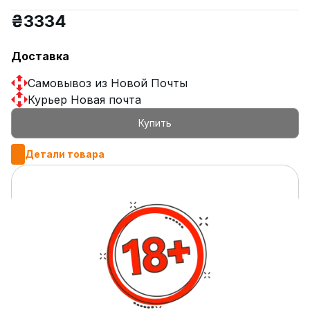
₴
3334
Доставка
Самовывоз из Новой Почты
Курьер Новая почта
Купить
Детали товара
Материал
нержавеющая сталь
Упаковка
фирменная коробка
Комплектация
шахта, шланг Soft-touch, блюдце,
мундштук, диффузор,
уплотнитель под чашу,
уплотнитель под колбу, колба,
чаша, калауд