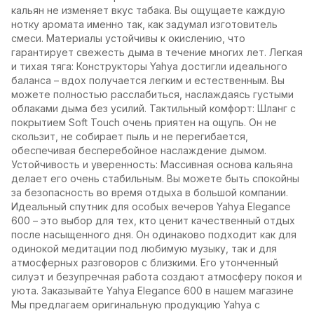
кальян не изменяет вкус табака. Вы ощущаете каждую
нотку аромата именно так, как задумал изготовитель
смеси. Материалы устойчивы к окислению, что
гарантирует свежесть дыма в течение многих лет. Легкая
и тихая тяга: Конструкторы Yahya достигли идеального
баланса – вдох получается легким и естественным. Вы
можете полностью расслабиться, наслаждаясь густыми
облаками дыма без усилий. Тактильный комфорт: Шланг с
покрытием Soft Touch очень приятен на ощупь. Он не
скользит, не собирает пыль и не перегибается,
обеспечивая бесперебойное наслаждение дымом.
Устойчивость и уверенность: Массивная основа кальяна
делает его очень стабильным. Вы можете быть спокойны
за безопасность во время отдыха в большой компании.
Идеальный спутник для особых вечеров Yahya Elegance
600 – это выбор для тех, кто ценит качественный отдых
после насыщенного дня. Он одинаково подходит как для
одинокой медитации под любимую музыку, так и для
атмосферных разговоров с близкими. Его утонченный
силуэт и безупречная работа создают атмосферу покоя и
уюта. Заказывайте Yahya Elegance 600 в нашем магазине
Мы предлагаем оригинальную продукцию Yahya с