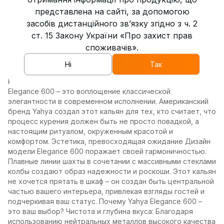
Тип соединения с колбой
клик
представлена на сайті, за допомогою
засобів дистанційного зв’язку згідно з ч. 2
Диаметр внутренней трубки
17 мм
ст. 15 Закону України «Про захист прав
споживачів».
Описание
Ні
Так
Кальян Yahya Elegance 600 — Символ Утонченности и
Релакса. Название модели говорит само за себя. Yahya
Elegance 600 – это воплощение классической
элегантности в современном исполнении. Американский
бренд Yahya создал этот кальян для тех, кто считает, что
процесс курения должен быть не просто повадкой, а
настоящим ритуалом, окруженным красотой и
комфортом. Эстетика, превосходящая ожидание Дизайн
модели Elegance 600 поражает своей гармоничностью.
Плавные линии шахты в сочетании с массивными стеклами
колбы создают образ надежности и роскоши. Этот кальян
не хочется прятать в шкаф – он создан быть центральной
частью вашего интерьера, привлекая взгляды гостей и
подчеркивая ваш статус. Почему Yahya Elegance 600 –
это ваш выбор? Чистота и глубина вкуса: Благодаря
использованию нейтральных металлов высокого качества