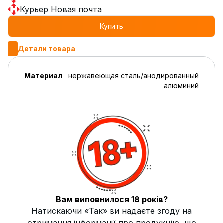
Курьер Новая почта
Купить
Детали товара
Материал
нержавеющая сталь/анодированный
алюминий
Упаковка
фирменная коробка
Комплектация
шахта, мундштук, колба,
силиконовый шланг, тарелка,
уплотнитель под чашу, чаша,
съемный диффузор
Высота кальяна
65 см
Вам виповнилося 18 років?
Страна производитель
Китай
Натискаючи «Так» ви надаєте згоду на
отримання інформації про продукцію, що