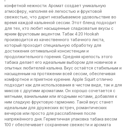
конфетной нежности. Аромат создает уникальную
атмосферу, наполняя её легкостью и фруктовой
свежестью, что дарит незабываемое удовольствие во
время каждой кальянной сессии. Этот бленд подходит
для тех, кто любит насыщенные сладковатые вкусы с
ярким фруктовым акцентом. Табак 4:20 Hookah
производится из качественного табачного листа,
который проходит специальную обработку для
достижения оптимальной консистенции и
продолжительного горения. Средняя крепость этого
табака делает его идеальным выбором для новичков и
опытных любителей кальяна. Вкус остаётся стабильным и
насыщенным на протяжении всей сессии, обеспечивая
комфортное и приятное курение. Apple Squirt отлично
подходит как для использования в чистом виде, так и для
миксов с другими ароматами. Он хорошо сочетается с
мятными, ванильными или ягодными нотами, добавляя к
ним сладкую фруктовую гармонию. Такой вкус станет
идеальным для дружеских встреч, романтических
вечеров или просто для расслабления после
напряжённого дня. Герметичная упаковка табака весом
100 г обеспечивает сохранение свежести и аромата