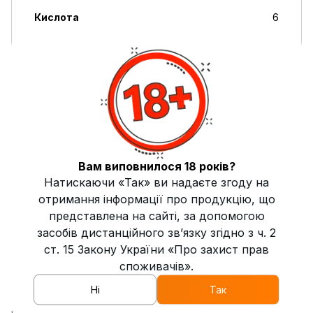
Кислота
6
Пряность
0
Свежесть
0
Сладость
6
Дымность
Высокая
Вам виповнилося 18 років?
Крепость
Средняя
Натискаючи «Так» ви надаєте згоду на
отримання інформації про продукцію, що
Жаростойкость
Высокая
представлена на сайті, за допомогою
засобів дистанційного зв’язку згідно з ч. 2
Страна производитель
Украина
ст. 15 Закону України «Про захист прав
споживачів».
Описание
Ні
Так
Табак для кальяна 4:20 Hookah Apple Squirt 100 г — это
гармоничное сочетание сочных нот яблока и сладкой