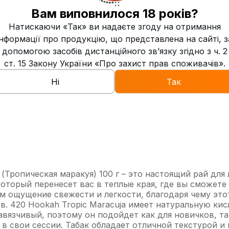
Вам виповнилося 18 років?
0
Свежесть
Натискаючи «Так» ви надаєте згоду на отримання
інформації про продукцію, що представлена на сайті, з
8
Дымность
допомогою засобів дистанційного зв’язку згідно з ч. 2
ст. 15 Закону України «Про захист прав споживачів».
Средняя
Жаростойкость
Ні
Так
Украина
 (Тропическая маракуя) 100 г – это настоящий рай для
который перенесет вас в теплые края, где вы сможете
м ощущение свежести и легкости, благодаря чему это
в. 420 Hookah Tropic Maracuja имеет натуральную кис
авязчивый, поэтому он подойдет как для новичков, та
 в свои сессии. Табак обладает отличной текстурой и