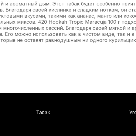
ой и ароматный дым. Этот табак будет особенно прият
в. Благодаря своей кислинке и сладким ноткам, он с
ктовыми вкусами, такими как ананас, манго или кокос
ьных миксов. 420 Hookah Tropic Maracuja 100 г подхо
я многочисленных сессий. Благодаря своей мягкой и а
. Его можно использовать как в чистом виде, так и 
оторые не оставят равнодушным ни одного курильщик
Табак
Уг