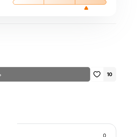
ь
10
0