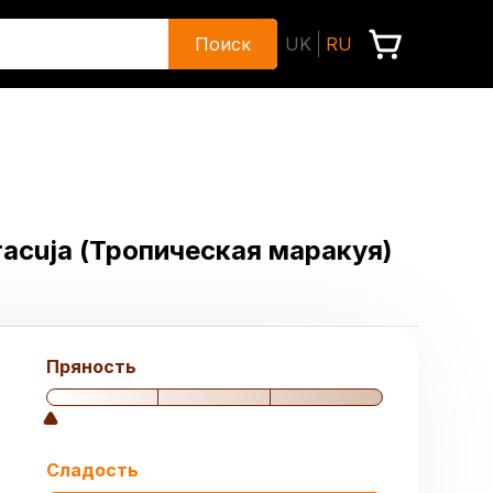
Поиск
UK
RU
racuja (Тропическая маракуя)
Пряность
Сладость