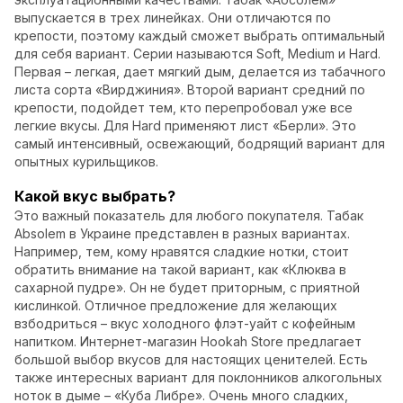
выпускается в трех линейках. Они отличаются по
крепости, поэтому каждый сможет выбрать оптимальный
для себя вариант. Серии называются Soft, Medium и Hard.
Первая – легкая, дает мягкий дым, делается из табачного
листа сорта «Вирджиния». Второй вариант средний по
крепости, подойдет тем, кто перепробовал уже все
легкие вкусы. Для Hard применяют лист «Берли». Это
самый интенсивный, освежающий, бодрящий вариант для
опытных курильщиков.
Какой вкус выбрать?
Это важный показатель для любого покупателя. Табак
Absolem в Украине представлен в разных вариантах.
Например, тем, кому нравятся сладкие нотки, стоит
обратить внимание на такой вариант, как «Клюква в
сахарной пудре». Он не будет приторным, с приятной
кислинкой. Отличное предложение для желающих
взбодриться – вкус холодного флэт-уайт с кофейным
напитком. Интернет-магазин Hookah Store предлагает
большой выбор вкусов для настоящих ценителей. Есть
также интересных вариант для поклонников алкогольных
ноток в дыме – «Куба Либре». Очень много сладких,