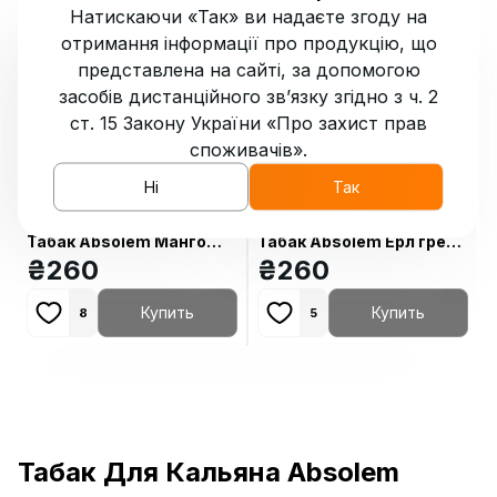
Натискаючи «Так» ви надаєте згоду на
отримання інформації про продукцію, що
представлена на сайті, за допомогою
засобів дистанційного зв’язку згідно з ч. 2
ст. 15 Закону України «Про захист прав
споживачів».
Ні
Так
Табак Absolem Манго
Табак Absolem Ерл грей
100 гр
₴
260
100 гр
₴
260
Купить
Купить
8
5
Табак Для Кальяна Absolem