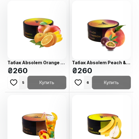
Табак Absolem Orange &
Табак Absolem Peach &
mango (Апельсин-манго,
₴
260
passion fruit (Персик-
₴
260
100 г)
маракуйя, 100 г)
Купить
Купить
5
6