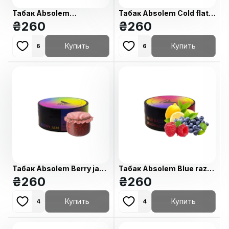
Табак Absolem
Табак Absolem Cold flat
Strawberry donut
₴
260
white (Холодный флэт
₴
260
(Клубничный пончик, 100
уайт, 100 г)
г)
Купить
Купить
6
6
Табак Absolem Berry jam
Табак Absolem Blue razz
(Ягодный джем, 100 г)
₴
260
lemonade (Лимон малина
₴
260
черника, 100 г)
Купить
Купить
4
4