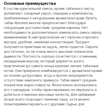
Основные преимущества
В состав курительной смеси, кроме табачного листа,
добавляют сахарный сироп, глицерин и компоненты,
приближенные к натуральным ароматизаторам. Купить
табак Absolem многие предпочитают благодаря
следующим достоинствам: средняя нарезка. Нет
необходимости дополнительно измельчать смесь перед
применением. В ней практически нет палочек и прочего
мусора; удобная, невязкая консистенция. Продукт
получается приятным на ощупь, легко пушится. Сиропа
достаточно, но не очень много; высокие показатели
дымности. Плотность хорошо сочетается с отменным,
насыщенным вкусом, который держится долго,
практически до самого конца курения; легкие табачные
нотки. Они прекрасно комбинируются с ароматизаторами
на основе цитрусовых, ягод и прочих ингредиентов;
отсутствие химозного привкуса. Табак имеет средние
показатели жаростойкости. Желательно использовать
его с калаудом, чтобы гарантированно не перегреть и
добиться отменных вкусовых качеств. Для забивания
лучше всего подходит глиняная чаша, хотя можно
поэкспериментировать и с другими. Сырье для