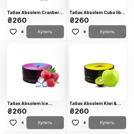
Табак Absolem Cranberry
Табак Absolem Cuba libre
in sugar (Клюква в
₴
260
(Куба либре, 100 г)
₴
260
сахарной пудре, 100 г)
Купить
Купить
8
9
Табак Absolem Ice
Табак Absolem Kiwi &
raspberry (Айс малина,
₴
260
apple (Киви-яблоко, 100
₴
260
100 г)
г)
Купить
Купить
4
8