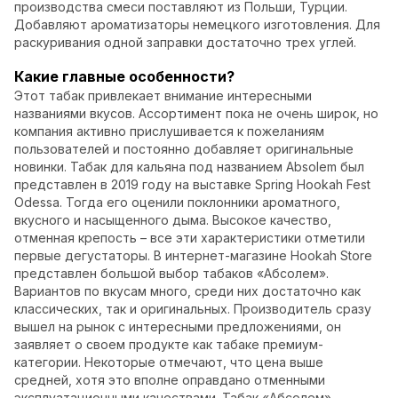
производства смеси поставляют из Польши, Турции.
Добавляют ароматизаторы немецкого изготовления. Для
раскуривания одной заправки достаточно трех углей.
Какие главные особенности?
Этот табак привлекает внимание интересными
названиями вкусов. Ассортимент пока не очень широк, но
компания активно прислушивается к пожеланиям
пользователей и постоянно добавляет оригинальные
новинки. Табак для кальяна под названием Absolem был
представлен в 2019 году на выставке Spring Hookah Fest
Odessa. Тогда его оценили поклонники ароматного,
вкусного и насыщенного дыма. Высокое качество,
отменная крепость – все эти характеристики отметили
первые дегустаторы. В интернет-магазине Hookah Store
представлен большой выбор табаков «Абсолем».
Вариантов по вкусам много, среди них достаточно как
классических, так и оригинальных. Производитель сразу
вышел на рынок с интересными предложениями, он
заявляет о своем продукте как табаке премиум-
категории. Некоторые отмечают, что цена выше
средней, хотя это вполне оправдано отменными
эксплуатационными качествами. Табак «Абсолем»