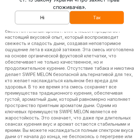
вкус спелой дыни, который добавляет особое
споживачів».
удовольствие во время курения кальяна. Дыня известна
Ні
Так
своим нежным и сочным вкусом, который прекрасно
сочетается с другими фруктами или же выступает как
самостоятельный аромат. SWIPE MELON предлагает
настоящий вкусовой опыт, который воспроизводит
свежесть и сладость дыни, создавая неповторимое
ощущение лета в каждой затяжке. Эта смесь изготовлена
на основе органической фруктовой клетчатки, что
обеспечивает не только качественное, но и
продолжительное курение. Отсутствие табака и никотина
делает SWIPE MELON безопасной альтернативой для тех,
кто желает наслаждаться кальяном без вреда для
здоровья. В то же время эта смесь сохраняет все
преимущества традиционного курения, обеспечивая
густой, ароматный дым, который равномерно наполняет
пространство приятным ароматом дыни. Одним из
ключевых преимуществ SWIPE MELON является её
жаростойкость. Это означает, что даже при длительных
сеансах курения вкус и аромат остаются стабильными и
яркими. Вы можете наслаждаться полным спектром вкуса
дыни от начала до конца, не беспокоясь о перегреве или