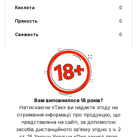
Кислота
0
Пряность
0
Свежесть
0
Сладость
8
Дымность
Высокая
Крепость
Легкий
Жаростойкость
Высокая
Вам виповнилося 18 років?
Страна производитель
Украина
Натискаючи «Так» ви надаєте згоду на
отримання інформації про продукцію, що
представлена на сайті, за допомогою
Описание
засобів дистанційного зв’язку згідно з ч. 2
Безникотиновая смесь SWIPE MELON (Дыня) 50 г — это
ст. 15 Закону України «Про захист прав
отличный выбор для тех, кто ищет сладкий и насыщенный