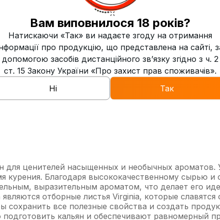
0
Свежесть
Вам виповнилося 18 років?
Натискаючи «Так» ви надаєте згоду на отримання
6
Дымность
інформації про продукцію, що представлена на сайті, з
допомогою засобів дистанційного зв’язку згідно з ч. 2
Высокая
Жаростойкость
ст. 15 Закону України «Про захист прав споживачів».
Украина
Ні
Так
здан для ценителей насыщенных и необычных ароматов.
емя курения. Благодаря высококачественному сырью и
ельным, выразительным ароматом, что делает его ид
являются отборные листья Virginia, которые славятся
бы сохранить все полезные свойства и создать проду
о подготовить кальян и обеспечивают равномерный п