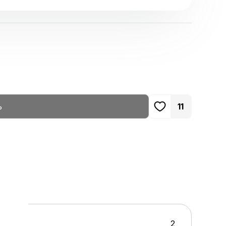
ь
11
2