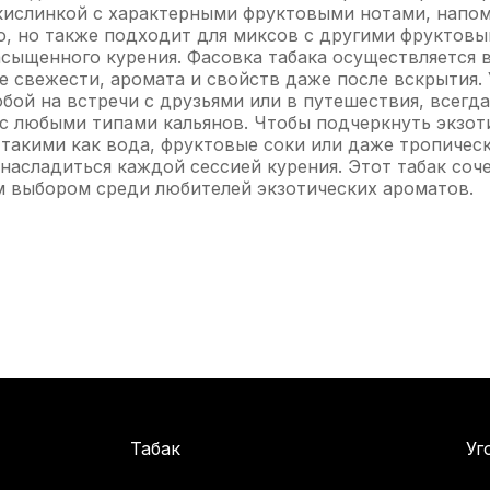
й кислинкой с характерными фруктовыми нотами, нап
о, но также подходит для миксов с другими фруктовы
асыщенного курения. Фасовка табака осуществляется 
е свежести, аромата и свойств даже после вскрытия. 
обой на встречи с друзьями или в путешествия, всегд
я с любыми типами кальянов. Чтобы подчеркнуть экзо
такими как вода, фруктовые соки или даже тропическ
насладиться каждой сессией курения. Этот табак соче
ым выбором среди любителей экзотических ароматов.
Табак
Уг