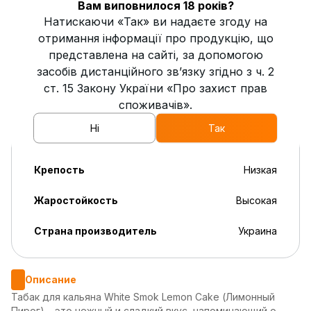
Вам виповнилося 18 років?
Кислота
2
Натискаючи «Так» ви надаєте згоду на
отримання інформації про продукцію, що
Пряность
2
представлена на сайті, за допомогою
засобів дистанційного зв’язку згідно з ч. 2
Свежесть
0
ст. 15 Закону України «Про захист прав
споживачів».
Сладость
4
Ні
Так
Дымность
Высокая
Крепость
Низкая
Жаростойкость
Высокая
Страна производитель
Украина
Описание
Табак для кальяна White Smok Lemon Cake (Лимонный
Пирог) – это нежный и сладкий вкус, напоминающий о