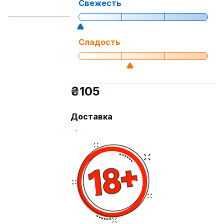
Свежесть
Сладость
₴
105
Доставка
Самовывоз из Новой Почты
Курьер Новая почта
Купить
Детали товара
Вкус
Лимон , Пирог