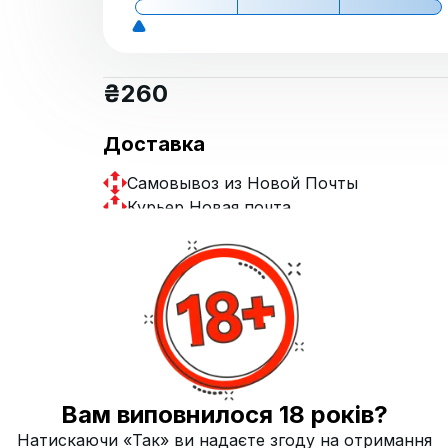
₴
260
Доставка
Самовывоз из Новой Почты
Курьер Новая почта
Купит
Вам виповнилося 18 років?
Натискаючи «Так» ви надаєте згоду на отримання
ика, Пирог/Кондитерка
Кислота