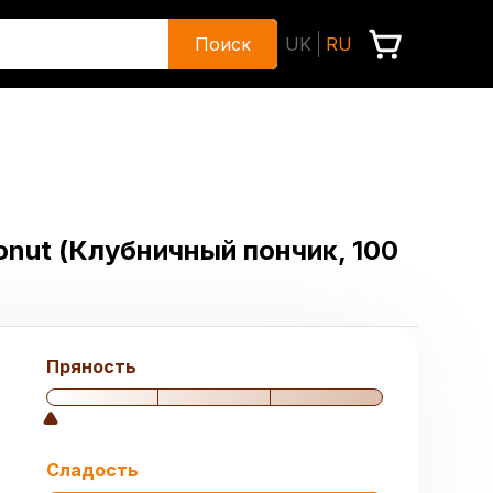
Поиск
UK
RU
onut (Клубничный пончик, 100
Пряность
Сладость