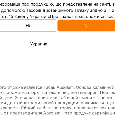
інформації про продукцію, що представлена на сайті, з
0
Свежесть
допомогою засобів дистанційного зв’язку згідно з ч. 2
ст. 15 Закону України «Про захист прав споживачів».
4
Дымность
Ні
Так
Низкая
Жаростойкость
Украина
 отдыха является Табак Absolem. Основа кальянной зап
ьные ароматизаторы, патока и чистый глицерин. Поэт
ой дым. Эти характеристики табачной смеси – главны
ми достоинствами своей продукции: максимально уст
репость Лёгкий не бьет по горлу, понравится как нов
сь от производителя Absolem – это продукт сертифиц