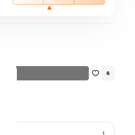
ь
6
1