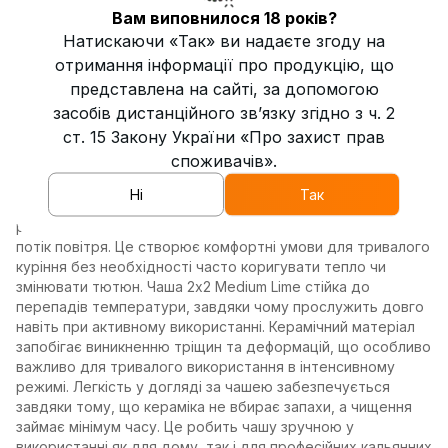
оптимальну температуру тривалий час, зберігаючи
Вам виповнилося 18 років?
смакові якості та забезпечуючи комфортне куріння.
Натискаючи «Так» ви надаєте згоду на
Завдяки цьому тютюн не пересихає та не підгорає, що
отримання інформації про продукцію, що
особливо важливо для збереження яскравих смакових
нот під час куріння кальяну. Універсальність чаші для
представлена на сайті, за допомогою
кальяну 2х2 Medium Lime дозволяє використовувати її з
засобів дистанційного зв’язку згідно з ч. 2
фольгою або калаудом, що забезпечує гнучкість у виборі
ст. 15 Закону України «Про захист прав
способу приготування кальяну. Вона має оптимальну
споживачів».
місткість, що дозволяє розмістити достатню кількість
тютюну для тривалої сесії, не потребуючи частих
Ні
Так
дозавантажень. Конструкція чаші сприяє рівномірному
розподілу жару, що допомагає підтримувати постійний
потік повітря. Це створює комфортні умови для тривалого
куріння без необхідності часто коригувати тепло чи
змінювати тютюн. Чаша 2х2 Medium Lime стійка до
перепадів температури, завдяки чому прослужить довго
навіть при активному використанні. Керамічний матеріал
запобігає виникненню тріщин та деформацій, що особливо
важливо для тривалого використання в інтенсивному
режимі. Легкість у догляді за чашею забезпечується
завдяки тому, що кераміка не вбирає запахи, а чищення
займає мінімум часу. Це робить чашу зручною у
використанні як для дому, так і для професійних кальянних