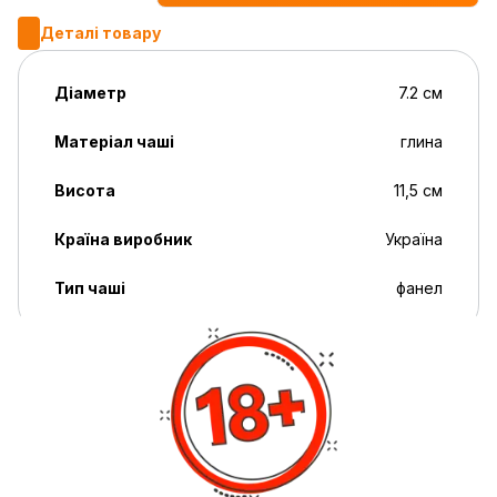
Деталі товару
Діаметр
7.2 см
Матеріал чаші
глина
Висота
11,5 см
Країна виробник
Україна
Тип чаші
фанел
Опис
Чаша для кальяну 2х2 Medium Lime є відмінним вибором
для поціновувачів яскравого дизайну та високої якості.
Вона виготовлена з надійної кераміки, що забезпечує
стабільний і рівномірний нагрів, необхідний для повного
розкриття аромату тютюну. Матеріал дозволяє тримати