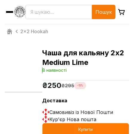
Пошук
2x2 Hookah
Чаша для кальяну 2x2
Medium Lime
В наявності
₴
250
₴
295
-
15
%
Доставка
Самовивіз із Нової Пошти
Кур'єр Нова пошта
Купити