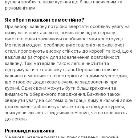
вугілля зроблять ваше куріння ще більш насиченим та
різноманітним.
Як обрати кальян cамостійно?
При виборі кальяну потрібно звертати особливу увагу на
низку ключових аспектів, починаючи від матеріалу
виготовлення і закінчуючи особливостями конструкції.
Металеві моделі, особливо виготовлені з нержавіючої
сталі, пропонують високу стійкість до корозії та іржі, що є
важливим фактором для забезпечення довговічності
кальяну. Такі матеріали також легше чистити та
підтримувати в хорошому стані. Перевагою скляних
кальянів є можливість спостерігати за димом усередині,
що створює додаткове візуальне задоволення при
курінні. Однак вони можуть бути більш крихкими та
вимагають обережного поводження. Важливо також
звернути увагу на система фільтрації диму в кальяні адже
цей елемент забезпечує чисте та прохолодне куріння,
знижуючи кількість шкідливих речовин, які потрапляють
до легень.
Різновиди кальянів
У нашому інтернет-магазині представлено широкий