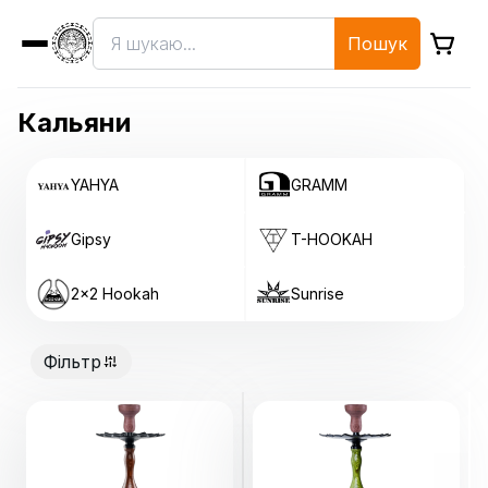
Пошук
Кальяни
YAHYA
GRAMM
Gipsy
T-HOOKAH
2x2 Hookah
Sunrise
Фільтр