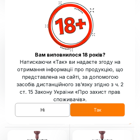
Шахта кальяну Karma 3.0
Шахта кальяну Karma 3.0
Mini Brown
₴
6090
Mini Black
₴
6090
Купити
Купити
5
7
Вам виповнилося 18 років?
Натискаючи «Так» ви надаєте згоду на
отримання інформації про продукцію, що
представлена на сайті, за допомогою
засобів дистанційного зв’язку згідно з ч. 2
ст. 15 Закону України «Про захист прав
Шахта кальяну Karma 3.0
Шахта кальяну Karma 3.0
споживачів».
Mini Walnut
₴
6090
Walnut
₴
6490
Ні
Так
Купити
Купити
4
4