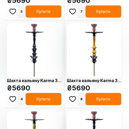
₴
5690
₴
5690
Купити
Купити
5
7
Шахта кальяну Karma 3.3
Шахта кальяну Karma 3.2
Black
₴
5690
Yellow
₴
5690
Купити
Купити
4
8