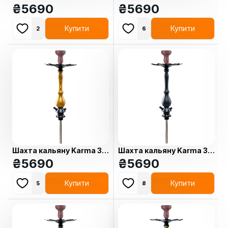
Brown
₴
5690
Red
₴
5690
Купити
Купити
2
6
Шахта кальяну Karma 3.1
Шахта кальяну Karma 3.1
Yellow
₴
5690
Black
₴
5690
Купити
Купити
5
8