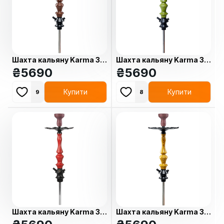
Шахта кальяну Karma 3.3
Шахта кальяну Karma 3.3
Brown
₴
5690
Green
₴
5690
Купити
Купити
9
8
Шахта кальяну Karma 3.3
Шахта кальяну Karma 3.3
Red
Yellow