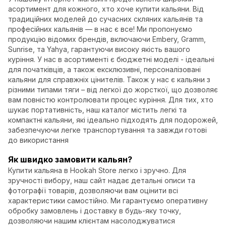
асортимент для кожного, хто хоче купити кальяни. Від
традиційних моделей до сучасних скляних кальянів та
професійних кальянів — в нас є все! Ми пропонуємо
продукцію відомих брендів, включаючи Embеry, Gramm,
Sunrise, та Yahya, гарантуючи високу якість вашого
куріння. У нас в асортименті є бюджетні моделі - ідеальні
для початківців, а також ексклюзивні, персоналізовані
кальяни для справжніх цінителів. Також у нас є кальяни з
різними типами тяги – від легкої до жорсткої, що дозволяє
вам повністю контролювати процес куріння. Для тих, хто
шукає портативність, наш каталог містить легкі та
компактні кальяни, які ідеально підходять для подорожей,
забезпечуючи легке транспортування та завжди готові
до використання
Як швидко замовити кальян?
Купити кальяна в Hookah Store легко і зручно. Для
зручності вибору, наш сайт надає детальні описи та
фотографії товарів, дозволяючи вам оцінити всі
характеристики самостійно. Ми гарантуємо оперативну
обробку замовлень і доставку в будь-яку точку,
дозволяючи нашим клієнтам насолоджуватися