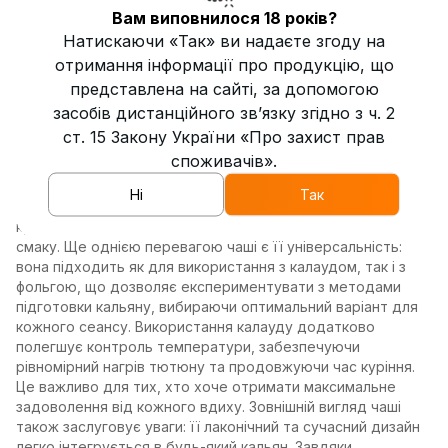
спектру ароматів тютюну. Чаша Harmony виконана з
Вам виповнилося 18 років?
високоякісної глини, що славиться відмінними
Натискаючи «Так» ви надаєте згоду на
теплопровідними властивостями. Глина дозволяє
отримання інформації про продукцію, що
рівномірно прогрівати тютюн, що зберігає насичений смак
протягом тривалого сеансу. Форма чаші з кількома
представлена на сайті, за допомогою
отворами на дні дозволяє димові легко проходити через
засобів дистанційного зв’язку згідно з ч. 2
тютюн, створюючи м'яку тягу та приємну густоту диму.
ст. 15 Закону України «Про захист прав
Чаша особливо підходить для використання з різними
споживачів».
типами тютюну — як класичними, так і більш вологими,
адже її конструкція запобігає протіканню сиропу в шахту.
Ні
Так
Це робить Harmony ідеальним вибором для тривалого
куріння без потреби частої зміни тютюну або втрати
смаку. Ще однією перевагою чаші є її універсальність:
вона підходить як для використання з калаудом, так і з
фольгою, що дозволяє експериментувати з методами
підготовки кальяну, вибираючи оптимальний варіант для
кожного сеансу. Використання калауду додатково
полегшує контроль температури, забезпечуючи
рівномірний нагрів тютюну та продовжуючи час куріння.
Це важливо для тих, хто хоче отримати максимальне
задоволення від кожного вдиху. Зовнішній вигляд чаші
також заслуговує уваги: її лаконічний та сучасний дизайн
легко інтегрується в будь-який кальян. Завдяки