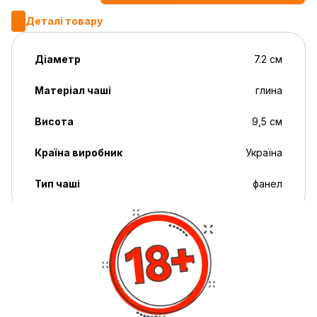
Деталі товару
Діаметр
7.2 см
Матеріал чаші
глина
Висота
9,5 см
Країна виробник
Україна
Тип чаші
фанел
Опис
Чаша для кальяну Gusto Bowls Harmony — оптимальний
вибір для тих, хто цінує гармонійне поєднання
функціональності та естетики у кальянних аксесуарах.
Завдяки особливій формі та матеріалу, ця чаша
забезпечує стабільний нагрів та розкриття повного