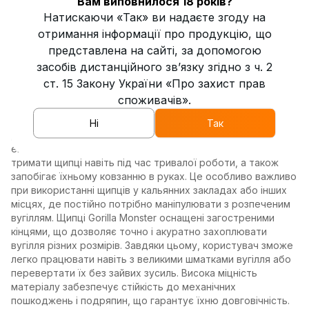
Вам виповнилося 18 років?
інструмент, який забезпечить комфортне використання
Натискаючи «Так» ви надаєте згоду на
вугілля під час куріння кальяну. Виготовлені з нержавіючої
отримання інформації про продукцію, що
сталі високої якості, вони відрізняються довговічністю та
представлена на сайті, за допомогою
здатністю витримувати високі температури без шкоди
засобів дистанційного зв’язку згідно з ч. 2
для матеріалу. Вугілля завдяки цим щипцям можна
безпечно брати, переміщати або перевертати, не
ст. 15 Закону України «Про захист прав
турбуючись про можливість опіків або пошкоджень
споживачів».
аксесуара. Довжина щипців становить 23 см, що дозволяє
працювати з гарячим вугіллям на достатній відстані від
Ні
Так
рук, забезпечуючи безпеку і зручність під час
експлуатації. Ергономічна форма ручок дозволяє легко
тримати щипці навіть під час тривалої роботи, а також
запобігає їхньому ковзанню в руках. Це особливо важливо
при використанні щипців у кальянних закладах або інших
місцях, де постійно потрібно маніпулювати з розпеченим
вугіллям. Щипці Gorilla Monster оснащені загостреними
кінцями, що дозволяє точно і акуратно захоплювати
вугілля різних розмірів. Завдяки цьому, користувач зможе
легко працювати навіть з великими шматками вугілля або
перевертати їх без зайвих зусиль. Висока міцність
матеріалу забезпечує стійкість до механічних
пошкоджень і подряпин, що гарантує їхню довговічність.