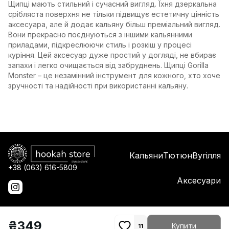
Щипці мають стильний і сучасний вигляд. Їхня дзеркальна
срібляста поверхня не тільки підвищує естетичну цінність
аксесуара, але й додає кальяну більш преміальний вигляд.
Вони прекрасно поєднуються з іншими кальянними
приладами, підкреслюючи стиль і розкіш у процесі
куріння. Цей аксесуар дуже простий у догляді, не вбирає
запахи і легко очищається від забруднень. Щипці Gorilla
Monster – це незамінний інструмент для кожного, хто хоче
зручності та надійності при використанні кальяну.
Кальяни
Тютюн
Вугілля
+38 (063) 616-5809
Аксесуари
₴
349
Купити
11