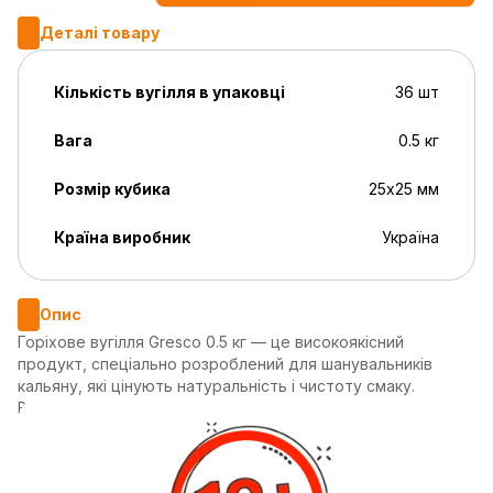
Деталі товару
Кількість вугілля в упаковці
36 шт
Вага
0.5 кг
Розмір кубика
25х25 мм
Країна виробник
Україна
Опис
Горіхове вугілля Gresco 0.5 кг — це високоякісний
продукт, спеціально розроблений для шанувальників
кальяну, які цінують натуральність і чистоту смаку.
Виготовлене в Україні зі 100% натуральної шкаралупи
волоського горіха, це вугілля відзначається своєю
екологічністю та високою якістю. Gresco забезпечує
тривалий час горіння, чистий смак і мінімальну кількість