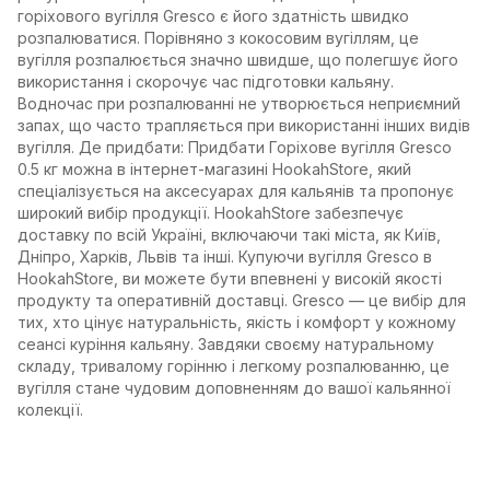
горіхового вугілля Gresco є його здатність швидко
розпалюватися. Порівняно з кокосовим вугіллям, це
вугілля розпалюється значно швидше, що полегшує його
використання і скорочує час підготовки кальяну.
Водночас при розпалюванні не утворюється неприємний
запах, що часто трапляється при використанні інших видів
вугілля. Де придбати: Придбати Горіхове вугілля Gresco
0.5 кг можна в інтернет-магазині HookahStore, який
спеціалізується на аксесуарах для кальянів та пропонує
широкий вибір продукції. HookahStore забезпечує
доставку по всій Україні, включаючи такі міста, як Київ,
Дніпро, Харків, Львів та інші. Купуючи вугілля Gresco в
HookahStore, ви можете бути впевнені у високій якості
продукту та оперативній доставці. Gresco — це вибір для
тих, хто цінує натуральність, якість і комфорт у кожному
сеансі куріння кальяну. Завдяки своєму натуральному
складу, тривалому горінню і легкому розпалюванню, це
вугілля стане чудовим доповненням до вашої кальянної
колекції.