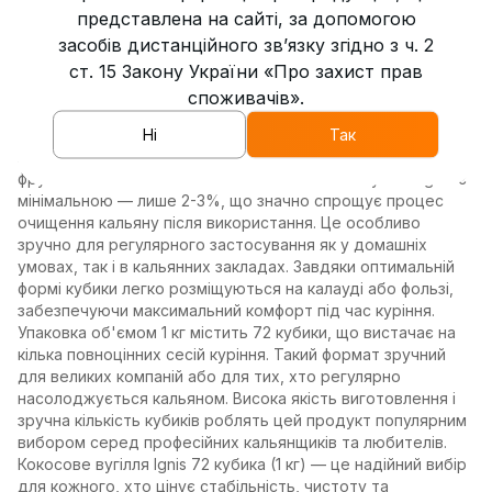
матеріалу, вугілля забезпечує рівномірний нагрів чаші
представлена на сайті, за допомогою
протягом тривалого часу. Однією з ключових переваг
засобів дистанційного зв’язку згідно з ч. 2
цього вугілля є його тривале горіння, що дозволяє
повністю розкрити аромат і смак тютюну. Кожен кубик
ст. 15 Закону України «Про захист прав
має оптимальний розмір для забезпечення стабільного та
споживачів».
ефективного нагрівання. Вугілля Ignis не виділяє сторонніх
Ні
Так
запахів чи смаків, тому не спотворює смакових
характеристик тютюну, навіть якщо це тонкий мікс із
фруктовими чи м'ятними нотками. Зольність вугілля Ignis є
мінімальною — лише 2-3%, що значно спрощує процес
очищення кальяну після використання. Це особливо
зручно для регулярного застосування як у домашніх
умовах, так і в кальянних закладах. Завдяки оптимальній
формі кубики легко розміщуються на калауді або фользі,
забезпечуючи максимальний комфорт під час куріння.
Упаковка об'ємом 1 кг містить 72 кубики, що вистачає на
кілька повноцінних сесій куріння. Такий формат зручний
для великих компаній або для тих, хто регулярно
насолоджується кальяном. Висока якість виготовлення і
зручна кількість кубиків роблять цей продукт популярним
вибором серед професійних кальянщиків та любителів.
Кокосове вугілля Ignis 72 кубика (1 кг) — це надійний вибір
для кожного, хто цінує стабільність, чистоту та