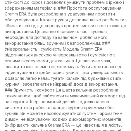
стійкості до корозії дозволяє уникнути проблем з іржею і
збереженням матеріалів. ### Простота обслуговування
Gramm ERA була розроблена з урахуванням простоти
обслуговування. Її конструкція дозволяє легко розбирати і
збирати шахту, що спрощує процес чистки і підготовки до
використання. Це значно економить час і зусилля,
необхідні для догляду за кальяном, роблячи його
використання більш зручним і безпроблемним. ###
Універсальність і сумісність Модель Gramm ERA
відрізняється високою універсальністю і сумісністю з
різними аксесуарами для кальяна. Це включає чаші,
шланги та інші елементи, які можуть бути адаптовані під
індивідуальні потреби користувача. Така універсальність
дозволяє легко налаштувати кальян під будь-який стиль
куріння і забезпечити найкращий досвід використання.
### Зручність і комфорт Ця шахта кальяна розроблена
таким чином, щоб забезпечити максимальний комфорт під
час куріння. Її ергономічний дизайн і вдосконалена
система тяги роблять процес куріння приємним і без
зусиль. Ви можете насолоджуватися густим і ароматним
димом, не відчуваючи жодних дискомфортних моментів.
Вибір шахти кальяна Gramm ERA — це інвестиція в якість,
функціональність і довговічність. Вона поєднує сучасний