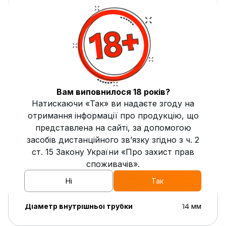
Матеріал
нержавіюча сталь/поліацеталь
Упаковка
фірмова коробка
Комплектація
шахта, тарілка, ущільнювач під
колбу 45мм, ущільнювач під чашу,
мундштук, силіконовий шланг Soft-
Tuch, дифузор, пружинка,
Вам виповнилося 18 років?
погружна трубка для стандартної
Натискаючи «Так» ви надаєте згоду на
колби, погружна трубка для міні
отримання інформації про продукцію, що
колби
представлена на сайті, за допомогою
засобів дистанційного зв’язку згідно з ч. 2
Висота кальяну
42 см
ст. 15 Закону України «Про захист прав
Країна виробник
Україна
споживачів».
Ні
Так
Тип з'єднання з колбою
ущільнювач
Діаметр внутрішньої трубки
14 мм