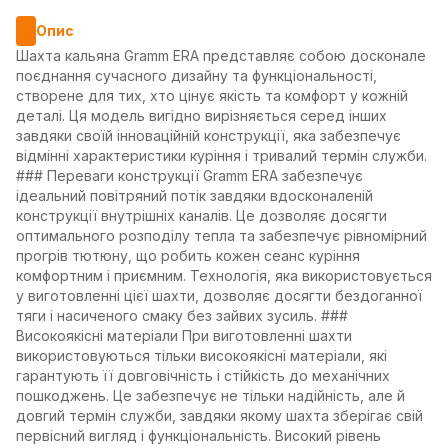
Опис
Шахта кальяна Gramm ERA представляє собою досконале
поєднання сучасного дизайну та функціональності,
створене для тих, хто цінує якість та комфорт у кожній
деталі. Ця модель вигідно вирізняється серед інших
завдяки своїй інноваційній конструкції, яка забезпечує
відмінні характеристики куріння і тривалий термін служби.
### Переваги конструкції Gramm ERA забезпечує
ідеальний повітряний потік завдяки вдосконаленій
конструкції внутрішніх каналів. Це дозволяє досягти
оптимального розподілу тепла та забезпечує рівномірний
прогрів тютюну, що робить кожен сеанс куріння
комфортним і приємним. Технологія, яка використовується
у виготовленні цієї шахти, дозволяє досягти бездоганної
тяги і насиченого смаку без зайвих зусиль. ###
Високоякісні матеріали При виготовленні шахти
використовуються тільки високоякісні матеріали, які
гарантують її довговічність і стійкість до механічних
пошкоджень. Це забезпечує не тільки надійність, але й
довгий термін служби, завдяки якому шахта зберігає свій
первісний вигляд і функціональність. Високий рівень