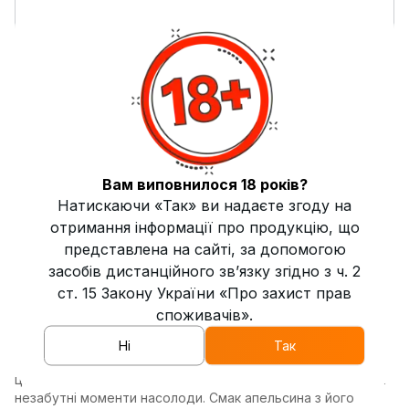
Пряність
0
Свіжість
0
Солодкість
8
Міцність
Легка
Вам виповнилося 18 років?
Димність
Висока
Натискаючи «Так» ви надаєте згоду на
отримання інформації про продукцію, що
Жаростійкість
Висока
представлена на сайті, за допомогою
засобів дистанційного зв’язку згідно з ч. 2
Країна виробник
Україна
ст. 15 Закону України «Про захист прав
споживачів».
Опис
Ні
Так
Тютюн для кальяну 4:20 Light Line Апельсин-Манго 100 г —
це чудове поєднання тропічних фруктів, яке подарує вам
незабутні моменти насолоди. Смак апельсина з його