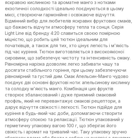
яскравою кислинкою та ароматне манго з нотками
екзотичної солодкості ідеально поєднуються в цьому
міксі, створюючи гармонійне і освіжаюче відчуття.
Відмінний вибір для любителів яскравих фруктових смаків,
що бажають відчути атмосферу тепла та сонця. Серія
Light Line від бренду 4:20 славиться своєю помірною
міцністю, що робить цей тютюн ідеальним для
початківців, а також для тих, хто цінує легкість і м'якість
під час куріння. Тютюн виготовляється з високоякісної
сировини, що забезпечує чистоту та інтенсивність смаку.
Рівномірна нарізка дозволяє легко забивати чашу та
досягати стабільного горіння, при цьому забезпечуючи
рівномірний та густий дим. Смак Апельсин-Манго чудово
поєднує дві основні фруктові ноти: апельсинову кислинку
та солодку м'якість манго. Комбінація цих фруктів
створює збалансований і дуже приємний смаковий
профіль, який не перевантажує смакові рецептори, а
дарує відчуття свіжості і легкості. Тютюн підійде для
куріння в будь-який час доби, допомагаючи створити
атмосферу спокою та релаксації. Тютюн упакований у
герметичну упаковку вагою 100 г, що зберігає його
свіжість і аромат на тривалий час. Таку упаковку зручно
зберігати вдома або брати з собою на зустрічі з друзями,