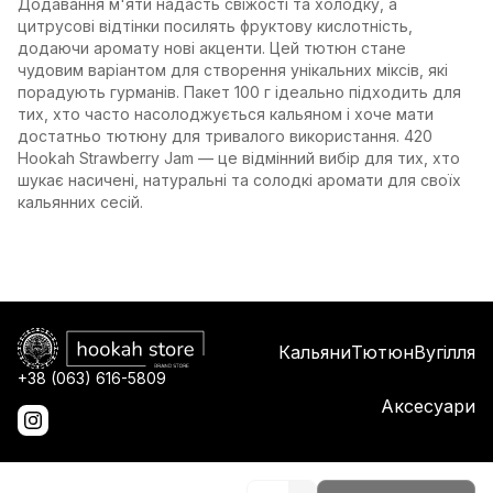
Додавання м'яти надасть свіжості та холодку, а
цитрусові відтінки посилять фруктову кислотність,
додаючи аромату нові акценти. Цей тютюн стане
чудовим варіантом для створення унікальних міксів, які
порадують гурманів. Пакет 100 г ідеально підходить для
тих, хто часто насолоджується кальяном і хоче мати
достатньо тютюну для тривалого використання. 420
Hookah Strawberry Jam — це відмінний вибір для тих, хто
шукає насичені, натуральні та солодкі аромати для своїх
кальянних сесій.
Кальяни
Тютюн
Вугілля
+38 (063) 616-5809
Аксесуари