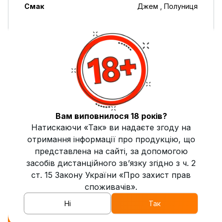
Смак
Джем , Полуниця
Кислість
0
Пряність
2
Свіжість
0
Солодкість
10
Вам виповнилося 18 років?
Міцність
Середня
Натискаючи «Так» ви надаєте згоду на
Димність
Висока
отримання інформації про продукцію, що
представлена на сайті, за допомогою
Жаростійкість
Висока
засобів дистанційного зв’язку згідно з ч. 2
ст. 15 Закону України «Про захист прав
Країна виробник
Україна
споживачів».
Ні
Так
Опис