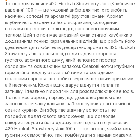
Тютюн для кальяну 420 Hookah Strawberry Jam (Клубничне
варення) 100 г — це чудовий вибір для тих, хто любить
насичені, солодкі та ароматні фруктові смаки. Аромат
клубничного варення з його яскравими, солодкими
нотками переносить в літні дні, наповнені сонячним
теплом. Цей тютюн має виразний смак стиглої клубники з
додаванням тонких карамельних відтінків, що робить його
ідеальним для любителів десертних ароматів. 420 Hookah
Strawberry Jam ідеально підходить для створення
густого, ароматного диму, який наповнює простір
солодким та освіжаючим запахом. Смакові нотки клубники
гармонійно поєднуються з м’якими та солодкими
нюансами варення, що робить куріння не тільки приємним,
а й насиченим. Кожен вдих дарує відчуття тепла та
затишку, ідеально підходячи для розслаблюючих вечорів.
Тютюн має хорошу нарізку, що дозволяє рівномірно
заповнювати чашу кальяну, забезпечуючи довгі та якісні
сеанси куріння. Він зберігає відмінну вологість і не
потребує додаткового зволоження, що дозволяє
використовувати його одразу після відкриття упаковки.
420 Hookah Strawberry Jam 100 г — це тютюн, який можна
курити як самостійно, так і комбінувати з іншими смаками.