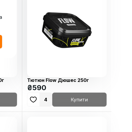
а
0г
Тютюн Flow Дюшес 250г
₴
590
4
Купити