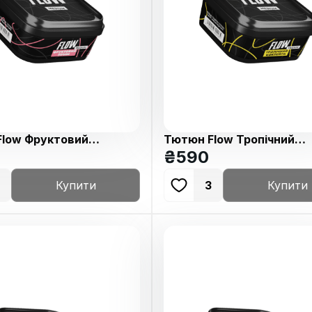
low Фруктовий
Тютюн Flow Тропічний
50г
Коктейль 250г
₴
590
Купити
3
Купити