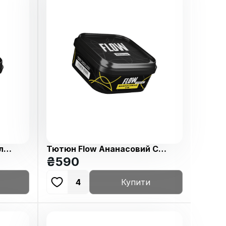
ле
Тютюн Flow Ананасовий Сік
250г
₴
590
4
Купити