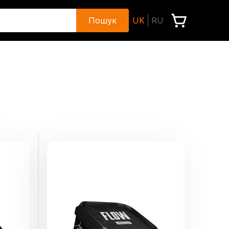
Пошук
UK
RU