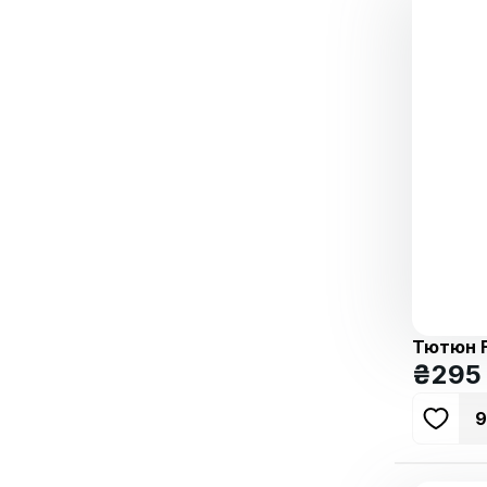
Тютюн F
₴
295
9