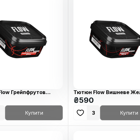
low Грейпфрутовий
Тютюн Flow Вишневе Же
50г
250г
₴
590
Купити
3
Купити