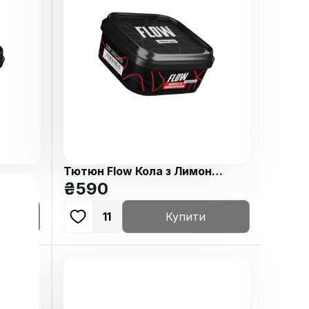
Тютюн Flow Кола з Лимоном
250г
₴
590
11
Купити