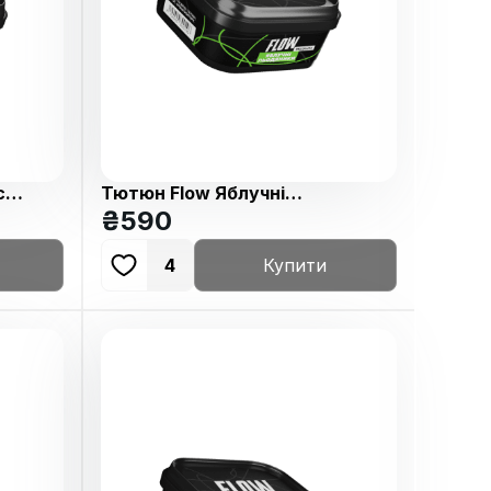
с
Тютюн Flow Яблучні
Льодяники 250г
₴
590
4
Купити