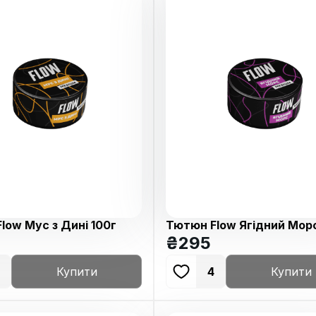
low Мус з Дині 100г
Тютюн Flow Ягідний Мор
100г
₴
295
Купити
4
Купити