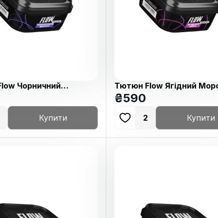
low Чорничний
Тютюн Flow Ягідний Мор
250г
250г
₴
590
Купити
2
Купити