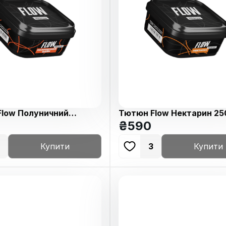
low Полуничний
Тютюн Flow Нектарин 25
0г
₴
590
1
Купити
3
Купити