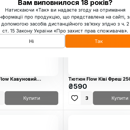
Вам виповнилося 18 років?
Натискаючи «Так» ви надаєте згоду на отримання
інформації про продукцію, що представлена на сайті, з
допомогою засобів дистанційного зв’язку згідно з ч. 2
ст. 15 Закону України «Про захист прав споживачів».
Ні
Так
low Кавуновий
Тютюн Flow Ківі Фреш 25
ад 250г
₴
590
Купити
3
Купити