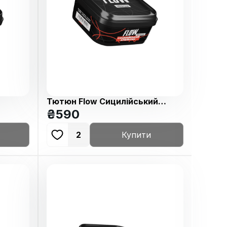
Тютюн Flow Сицилійський
Апельсин 250г
₴
590
2
Купити