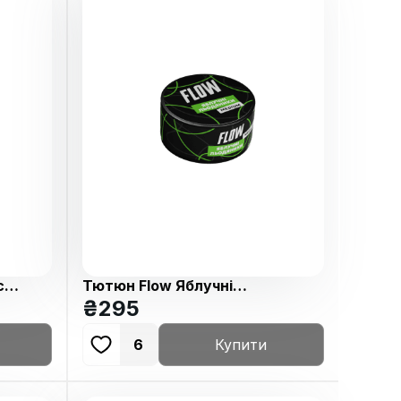
с
Тютюн Flow Яблучні
Льодяники 100г
₴
295
6
Купити