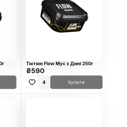
0г
Тютюн Flow Мус з Дині 250г
₴
590
4
Купити