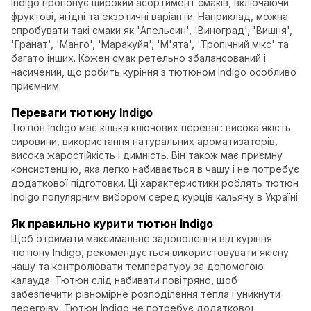
Indigo пропонує широкий асортимент смаків, включаючи
фруктові, ягідні та екзотичні варіанти. Наприклад, можна
спробувати такі смаки як 'Апельсин', 'Виноград', 'Вишня',
'Гранат', 'Манго', 'Маракуйя', 'М'ята', 'Тропічний мікс' та
багато інших. Кожен смак ретельно збалансований і
насичений, що робить куріння з тютюном Indigo особливо
приємним.
Переваги тютюну Indigo
Тютюн Indigo має кілька ключових переваг: висока якість
сировини, використання натуральних ароматизаторів,
висока жаростійкість і димність. Він також має приємну
консистенцію, яка легко набивається в чашу і не потребує
додаткової підготовки. Ці характеристики роблять тютюн
Indigo популярним вибором серед курців кальяну в Україні.
Як правильно курити тютюн Indigo
Щоб отримати максимальне задоволення від куріння
тютюну Indigo, рекомендується використовувати якісну
чашу та контролювати температуру за допомогою
калауда. Тютюн слід набивати повітряно, щоб
забезпечити рівномірне розподілення тепла і уникнути
перегріву. Тютюн Indigo не потребує додаткової