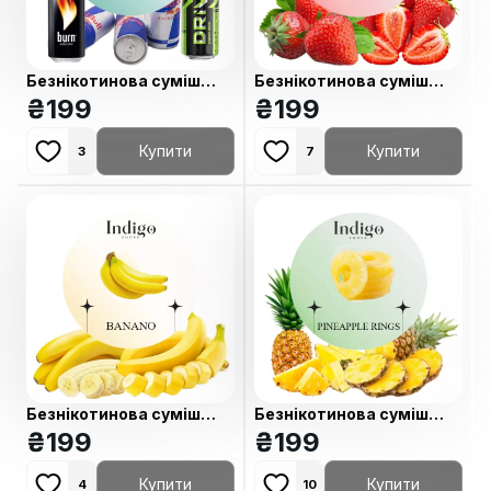
Безнікотинова суміш
Безнікотинова суміш
Indigo Energy (Енергетик)
₴
199
Indigo Strawberry
₴
199
100 гр
(Полуниця) 100 гр
Купити
Купити
3
7
Безнікотинова суміш
Безнікотинова суміш
Indigo Banano (Банан) 100
₴
199
Indigo Pineapple Rings
₴
199
гр
(Ананасові кільця) 100 гр
Купити
Купити
4
10