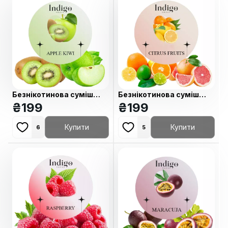
Безнікотинова суміш
Безнікотинова суміш
Indigo Apple kiwi (Яблуко
₴
199
Indigo Citrus Fruits
₴
199
Ківі) 100 гр
(Цитруси) 100 гр
Купити
Купити
6
5