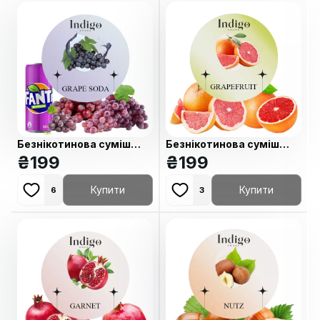
Безнікотинова суміш
Безнікотинова суміш
Indigo Grapesoda
₴
199
Indigo Grapefruit
₴
199
(Виноградна содова) 100
(Грейпфрут) 100 гр
гр
Купити
Купити
6
3