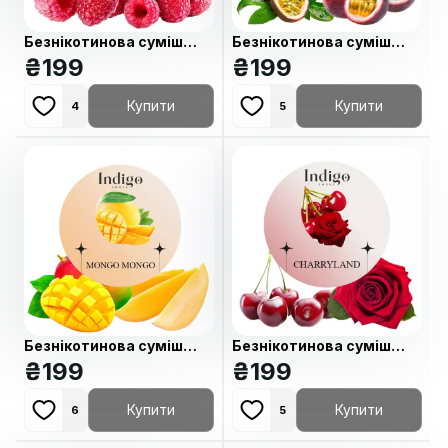
Безнікотинова суміш
Безнікотинова суміш
Indigo Raspberry
₴
199
Indigo Maracuja
₴
199
(Малина) 100 гр
(Маракуйя) 100 гр
Купити
Купити
4
5
Безнікотинова суміш
Безнікотинова суміш
Indigo Mongo-mongo
₴
199
Indigo Charryland (Вишня
₴
199
(Манго) 100 гр
Троянда) 100 гр
Купити
Купити
6
5