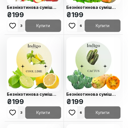
Безнікотинова суміш
Безнікотинова суміш
Indigo Fruit Smoothie
₴
199
Indigo Pear Jam
₴
199
(Фруктовий Смузі) 100 гр
(Грушевий джем) 100 гр
Купити
Купити
3
6
Безнікотинова суміш
Безнікотинова суміш
Indigo Coollime (Лимон
₴
199
Indigo Cactus (Кактус)
₴
199
Лайм) 100 гр
100 гр
Купити
Купити
3
6