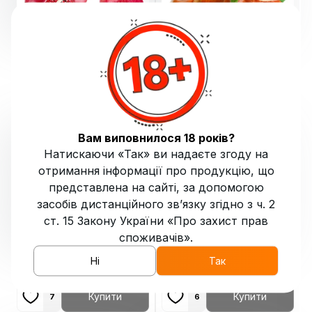
Безнікотинова суміш
Безнікотинова суміш
Indigo Garnet (Гранат)
₴
199
Indigo Nutz (Горіхи) 100 гр
₴
199
100 гр
Купити
Купити
4
5
Вам виповнилося 18 років?
Натискаючи «Так» ви надаєте згоду на
отримання інформації про продукцію, що
представлена на сайті, за допомогою
засобів дистанційного зв’язку згідно з ч. 2
ст. 15 Закону України «Про захист прав
споживачів».
Безнікотинова суміш
Безнікотинова суміш
Ні
Так
Indigo Sunrise (Санрайз)
₴
199
Indigo Tackleberry
₴
199
100 гр
(Квіткова чорниця) 100
гр
Купити
Купити
7
6