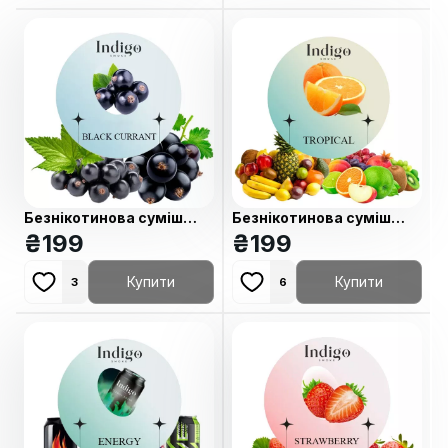
Безнікотинова суміш
Безнікотинова суміш
Indigo Black Currant
₴
199
Indigo Tropical (Тропікал)
₴
199
(Смородина) 100 гр
100 гр
Купити
Купити
3
6