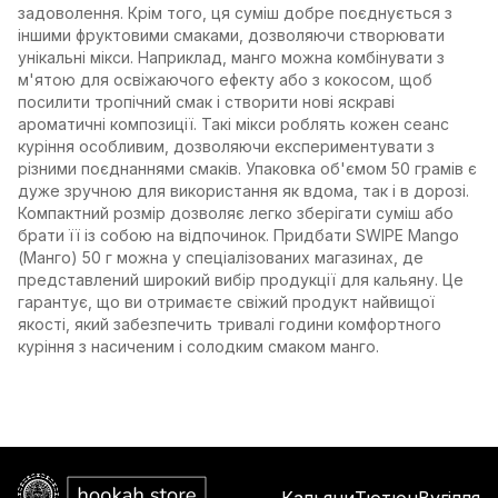
задоволення. Крім того, ця суміш добре поєднується з
іншими фруктовими смаками, дозволяючи створювати
унікальні мікси. Наприклад, манго можна комбінувати з
м'ятою для освіжаючого ефекту або з кокосом, щоб
посилити тропічний смак і створити нові яскраві
ароматичні композиції. Такі мікси роблять кожен сеанс
куріння особливим, дозволяючи експериментувати з
різними поєднаннями смаків. Упаковка об'ємом 50 грамів є
дуже зручною для використання як вдома, так і в дорозі.
Компактний розмір дозволяє легко зберігати суміш або
брати її із собою на відпочинок. Придбати SWIPE Mango
(Манго) 50 г можна у спеціалізованих магазинах, де
представлений широкий вибір продукції для кальяну. Це
гарантує, що ви отримаєте свіжий продукт найвищої
якості, який забезпечить тривалі години комфортного
куріння з насиченим і солодким смаком манго.