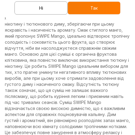
стиглого манго, що дарує справжню насолоду під час
Ні
Так
куріння кальяну. Ця суміш створена для тих, хто хоче
насолоджуватися приємним кальянним досвідом без
нікотину і тютюнового диму, зберігаючи при цьому
яскравість і насиченість аромату. Смак стиглого манго,
який пропонує SWIPE Mango, ідеально відтворює тропічну
солодкість і соковитість цього фрукта, що створює
відчуття, ніби ви насолоджуєтеся справжнім свіжим
манго. Основою для цієї суміші є органічна фруктова
клітковина, яка повністю виключає використання тютюну і
нікотину. Це робить SWIPE Mango ідеальним вибором для
тих, хто прагне уникнути негативного впливу тютюнових
виробів, але при цьому хоче отримати задоволення від
густого диму і насиченого смаку. Відсутність тютюну
також означає, що ця суміш не залишає важкого
післясмаку, що робить куріння легким і приємним навіть
під час тривалих сеансів. Суміш SWIPE Mango
відзначається своєю високою димністю, що є важливим
аспектом для справжніх поціновувачів кальяну. Дим
густий і ароматний, він рівномірно розподіляє запах манго,
наповнюючи всю кімнату солодкими тропічними нотками.
Це забезпечує повне занурення в атмосферу релаксу і