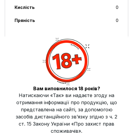
Кислість
0
Пряність
0
Свіжість
0
Солодкість
8
Міцність
Легкий
Димність
Висока
Жаростійкість
Висока
Вам виповнилося 18 років?
Натискаючи «Так» ви надаєте згоду на
Країна виробник
Україна
отримання інформації про продукцію, що
представлена на сайті, за допомогою
засобів дистанційного зв’язку згідно з ч. 2
Опис
ст. 15 Закону України «Про захист прав
Безтютюнова суміш SWIPE Mango (Манго) 50 г — це
споживачів».
ароматний продукт, який пропонує насичений смак