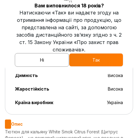
Вам виповнилося 18 років?
Кислість
4
Натискаючи «Так» ви надаєте згоду на
отримання інформації про продукцію, що
Пряність
0
представлена на сайті, за допомогою
засобів дистанційного зв’язку згідно з ч. 2
Свіжість
0
ст. 15 Закону України «Про захист прав
Солодкість
1
споживачів».
Ні
Так
Міцність
Низька
Димність
Висока
Жаростійкість
Висока
Країна виробник
Україна
Опис
Тютюн для кальяну White Smok Citrus Forest (Цитрус
Форест) – це яскравий цитрусовий мікс, що поєднує в