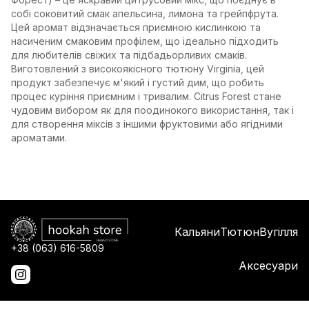
собі соковитий смак апельсина, лимона та грейпфрута.
Цей аромат відзначається приємною кислинкою та
насиченим смаковим профілем, що ідеально підходить
для любителів свіжих та підбадьорливих смаків.
Виготовлений з високоякісного тютюну Virginia, цей
продукт забезпечує м'який і густий дим, що робить
процес куріння приємним і тривалим. Citrus Forest стане
чудовим вибором як для поодинокого використання, так і
для створення міксів з іншими фруктовими або ягідними
ароматами​.
Кальяни
Тютюн
Вугілля
+38 (063) 616-5809
Аксесуари