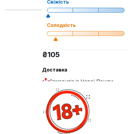
Свіжість
Солодкість
₴
105
Доставка
Самовивіз із Нової Пошти
Кур'єр Нова пошта
Купити
Деталі товару
Смак
Апельсин , Грейпфрут , Лайм , Лимон