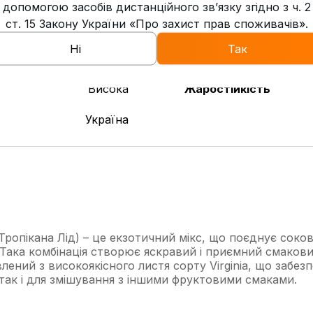
допомогою засобів дистанційного зв’язку згідно з ч. 2
ст. 15 Закону України «Про захист прав споживачів».
0
Свіжість
Ні
Так
4
Міцність
Висока
Жаростійкість
Україна
Тропікана Лід) – це екзотичний мікс, що поєднує соко
Така комбінація створює яскравий і приємний смаковий
ений з високоякісного листя сорту Virginia, що забезп
так і для змішування з іншими фруктовими смаками.