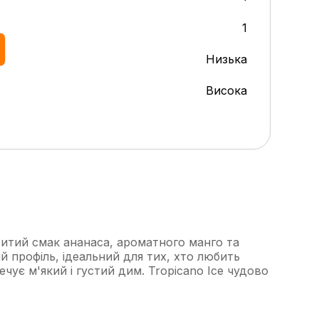
1
Низька
Висока
витий смак ананаса, ароматного манго та
 профіль, ідеальний для тих, хто любить
ечує м'який і густий дим. Tropicano Ice чудово