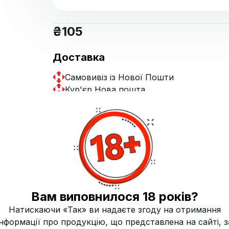
₴
105
Доставка
Самовивіз із Нової Пошти
Кур'єр Нова пошта
Купит
Вам виповнилося 18 років?
Натискаючи «Так» ви надаєте згоду на отримання
інформації про продукцію, що представлена на сайті, з
Ананас , Лід , Манго
Кислість