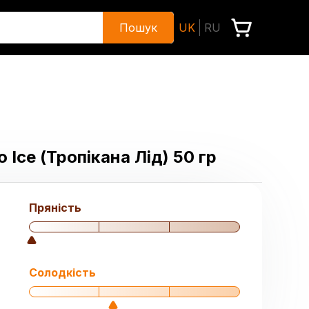
Пошук
UK
RU
Ice (Тропікана Лід) 50 гр
Пряність
Солодкість