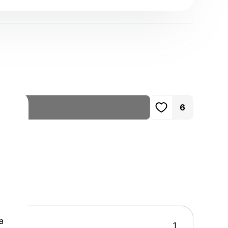
и
6
а
1