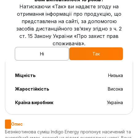
Натискаючи «Так» ви надаєте згоду на
Кислість
2
отримання інформації про продукцію, що
представлена на сайті, за допомогою
Пряність
2
засобів дистанційного зв’язку згідно з ч. 2
Свіжість
0
ст. 15 Закону України «Про захист прав
споживачів».
Солодкість
2
Ні
Так
Димність
Висока
Міцність
Низька
Жаростійкість
Висока
Країна виробник
Україна
Опис
Безнікотинова суміш Indigo Energy пропонує насичений та
енергійний смак, схожий на відомі енергетичні напої. Вона