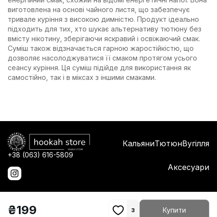
виготовлена на основі чайного листя, що забезпечує
тривале куріння з високою димністю. Продукт ідеально
підходить для тих, хто шукає альтернативу тютюну без
вмісту нікотину, зберігаючи яскравий і освіжаючий смак.
Суміш також відзначається гарною жаростійкістю, що
дозволяє насолоджуватися її смаком протягом усього
сеансу куріння. Ця суміш підійде для використання як
самостійно, так і в міксах з іншими смаками.
Кальяни
Тютюн
Вугілля
+38 (063) 616-5809
Аксесуари
₴
199
Купити
3