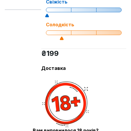
Свіжість
Солодкість
₴
199
Доставка
Самовивіз із Нової Пошти
Кур'єр Нова пошта
Купити
Деталі товару
Смак
Енергетик
Вам виповнилося 18 років?