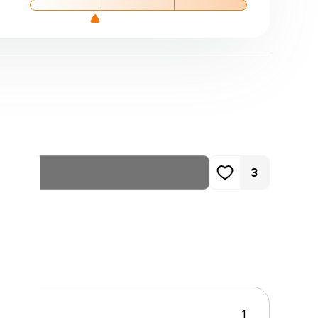
и
3
1