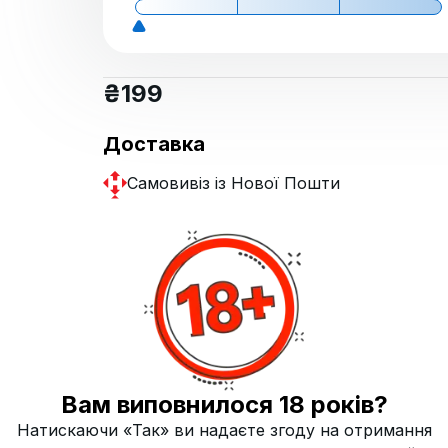
₴
199
Доставка
Самовивіз із Нової Пошти
Кур'єр Нова пошта
Купит
Вам виповнилося 18 років?
Натискаючи «Так» ви надаєте згоду на отримання
Чорна смородина
Кислість