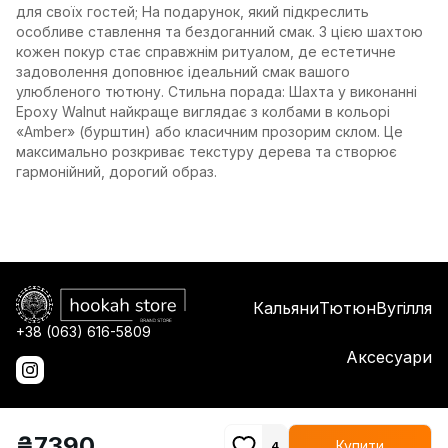
для своїх гостей; На подарунок, який підкреслить
особливе ставлення та бездоганний смак. З цією шахтою
кожен покур стає справжнім ритуалом, де естетичне
задоволення доповнює ідеальний смак вашого
улюбленого тютюну. Стильна порада: Шахта у виконанні
Epoxy Walnut найкраще виглядає з колбами в кольорі
«Amber» (бурштин) або класичним прозорим склом. Це
максимально розкриває текстуру дерева та створює
гармонійний, дорогий образ.
Кальяни
Тютюн
Вугілля
+38 (063) 616-5809
Аксесуари
₴
7390
Купити
4