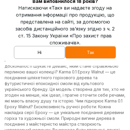
Вам виповнилося 18 років?
Країна виробник
Україна
Натискаючи «Так» ви надаєте згоду на
отримання інформації про продукцію, що
Тип з'єднання з колбою
ущільнювач
представлена на сайті, за допомогою
засобів дистанційного зв’язку згідно з ч. 2
Діаметр внутрішньої трубки
14 мм
ст. 15 Закону України «Про захист прав
споживачів».
Ні
Так
Опис
Шахта Karma 0.1 Epoxy Walnut — Магія горіха та епоксидної
досконалості Шукаєте девайс, який стане справжньою
перлиною вашої колекції? Karma 0.1 Epoxy Walnut — це
поєднання шляхетного горіхового дерева та
футуристичної епоксидної смоли від культового
українського бренду. Ця модель створена для тих, хто не
згоден на менше, ніж ідеал, і прагне оточити себе речами,
які мають власну душу та історію. Чим підкорює Karma 0.1
Epoxy Walnut? Ексклюзивність ручної роботи: Кожна
накладка серії Epoxy — це унікальне поєднання деревини
горіха та художньої смоли. Природні вигини дерева в
поєднанні з майстерністю майстра створюють
неповторний малюнок. Ви можете бути впевнені: другої