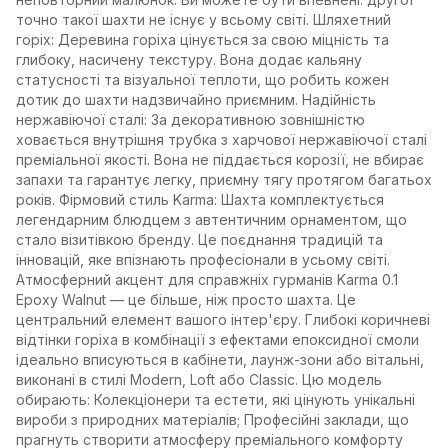
точно такої шахти не існує у всьому світі. Шляхетний
горіх: Деревина горіха цінується за свою міцність та
глибоку, насичену текстуру. Вона додає кальяну
статусності та візуальної теплоти, що робить кожен
дотик до шахти надзвичайно приємним. Надійність
нержавіючої сталі: За декоративною зовнішністю
ховається внутрішня трубка з харчової нержавіючої сталі
преміальної якості. Вона не піддається корозії, не вбирає
запахи та гарантує легку, приємну тягу протягом багатьох
років. Фірмовий стиль Karma: Шахта комплектується
легендарним блюдцем з автентичним орнаментом, що
стало візитівкою бренду. Це поєднання традицій та
інновацій, яке впізнають професіонали в усьому світі.
Атмосферний акцент для справжніх гурманів Karma 0.1
Epoxy Walnut — це більше, ніж просто шахта. Це
центральний елемент вашого інтер'єру. Глибокі коричневі
відтінки горіха в комбінації з ефектами епоксидної смоли
ідеально вписуються в кабінети, лаунж-зони або вітальні,
виконані в стилі Modern, Loft або Classic. Цю модель
обирають: Колекціонери та естети, які цінують унікальні
вироби з природних матеріалів; Професійні заклади, що
прагнуть створити атмосферу преміального комфорту