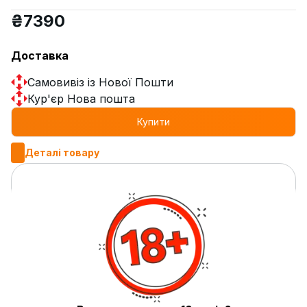
₴
7390
Доставка
Самовивіз із Нової Пошти
Кур'єр Нова пошта
Купити
Деталі товару
Матеріал
нержавіюча сталь/дерево
Упаковка
фірмова коробка
Комплектація
шахта, тарілка, ущільнювач для
чаші, ущільнювач для колби, чаша
Висота кальяну
53 см